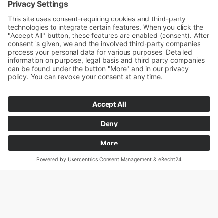
© 2026 Sternkopf Media Group.
| Impressum |
Datenschutz
| AGB