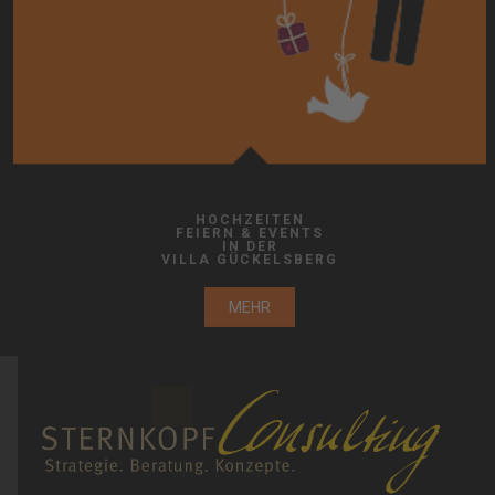
HOCHZEITEN
FEIERN & EVENTS
IN DER
VILLA GÜCKELSBERG
MEHR