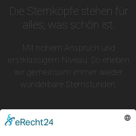
Die Sternköpfe stehen für
alles, was schön ist.
Mit hohem Anspruch und
erstklassigem Niveau. So erleben
wir gemeinsam immer wieder
wunderbare Sternstunden.